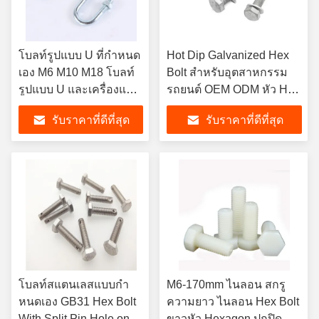
โบลท์รูปแบบ U ที่กําหนด
Hot Dip Galvanized Hex
เอง M6 M10 M18 โบลท์
Bolt สําหรับอุตสาหกรรม
รูปแบบ U และเครื่องแนบ
รถยนต์ OEM ODM หัว Hex
เกรด 10.9 สีซอง 65mn
Bolt และเน็ต
รับราคาที่ดีที่สุด
รับราคาที่ดีที่สุด
60mn 40cr โบลท์รูปแบบ
U Din3570
โบลท์สแตนเลสแบบกํา
M6-170mm ไนลอน สกรู
หนดเอง GB31 Hex Bolt
ความยาว ไนลอน Hex Bolt
With Split Pin Hole on
ขาวหัว Hexagon ปกปิด