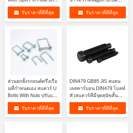
Shank Head โบลท์สแตน
พลาสติก Bolt
รับราคาที่ดีที่สุด
รับราคาที่ดีที่สุด
เลสแบบกําหนดเอง สําห
รับสายความปลอดภัย
ส่วนยกยั้งรถยนต์ครึ่งเรือ
DIN479 GB85 JIS สแตน
นที่กําหนดเอง สแควร์ U
เลสคาร์บอน DIN479 โบลท์
Bolts With Nuts ปรับแต่ง
หัวสแควร์ที่มีจุดสุนัขสั้น
สําหรับรถบรรทุกหรือ
โบลท์หัวสแควร์ที่มีจุดสุนัข
รับราคาที่ดีที่สุด
รับราคาที่ดีที่สุด
รถยนต์เรือน U Bolts
สั้น