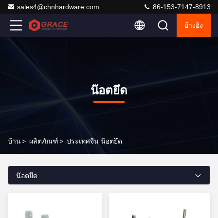
sales4@chnhardware.com
86-153-7147-8913
อ้างอิง
น๊อตยึด
บ้าน
>
ผลิตภัณฑ์
>
ประเทศจีน น๊อตยึด
น๊อตยึด