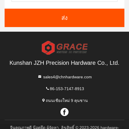
ส่ง
Kunshan JZH Precision Hardware Co., Ltd.
sales4@chnhardware.com
86-153-7147-8913
ถนนเชียงใหม่ 9 คุนชาน
จีนคุณภาพดี น๊อตยึด ผู้จัดหา. ลิขสิทธิ์ © 2023-2026 hardware-