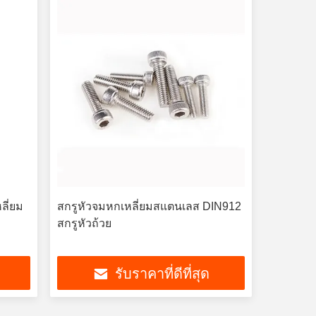
ลี่ยม
สกรูหัวจมหกเหลี่ยมสแตนเลส DIN912
สกรูหัวถ้วย
รับราคาที่ดีที่สุด