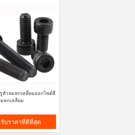
ูหัวจมหกเหลี่ยมออกไซด์สี
จมหกเหลี่ยม
รับราคาที่ดีที่สุด