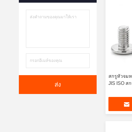
สกรูหัวจมห
JIS ISO สก
ส่ง