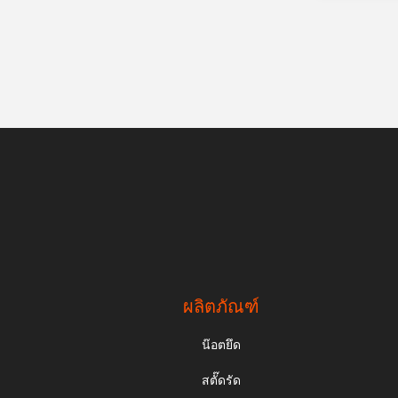
ผลิตภัณฑ์
น๊อตยึด
สตั๊ดรัด