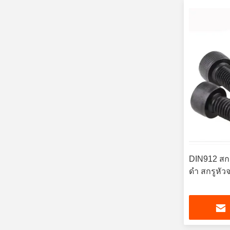
DIN912 สกร
ดำ สกรูหัว