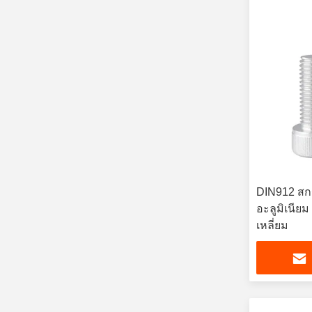
DIN912 สกร
อะลูมิเนีย
เหลี่ยม