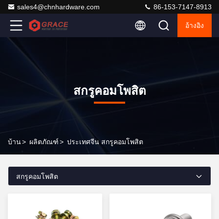
sales4@chnhardware.com
86-153-7147-8913
อ้างอิง
สกรูคอมโพสิต
บ้าน
>
ผลิตภัณฑ์
>
ประเทศจีน สกรูคอมโพสิต
สกรูคอมโพสิต