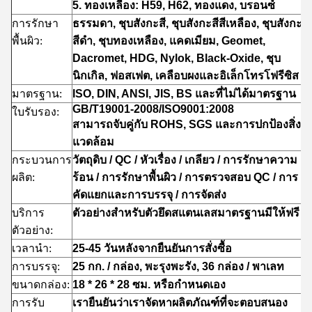
5. ทองเหลือง: H59, H62, ทองแดง, บรอนซ์
การรักษา
ธรรมดา, ชุบสังกะสี, ชุบสังกะสีสีเหลือง, ชุบสังกะสี
พื้นผิว:
สีดำ, ชุบทองเหลือง, แคดเมียม, Geomet,
Dacromet, HDG, Nylok, Black-Oxide, ชุบ
นิกเกิล, ฟอสเฟต, เคลือบผงและอิเล็กโทรโฟรีซิส
มาตรฐาน:
ISO, DIN, ANSI, JIS, BS และที่ไม่ได้มาตรฐาน
GB/T19001-2008/ISO9001:2008
ใบรับรอง:
สามารถจับคู่กับ ROHS, SGS และการปกป้องสิ่ง
แวดล้อม
กระบวนการ
วัตถุดิบ / QC / หัวเรื่อง / เกลียว / การรักษาความ
ผลิต:
ร้อน / การรักษาพื้นผิว / การตรวจสอบ QC / การ
คัดแยกและการบรรจุ / การจัดส่ง
บริการ
ตัวอย่างสำหรับตัวยึดสแตนเลสมาตรฐานมีให้ฟรี
ตัวอย่าง:
เวลานำ:
25-45 วันหลังจากยืนยันการสั่งซื้อ
การบรรจุ:
25 กก. / กล่อง, พะรุงพะรัง, 36 กล่อง / พาเลท
ขนาดกล่อง:
18 * 26 * 28 ซม. หรือกำหนดเอง
การรับ
เรายืนยันว่าเราจัดหาผลิตภัณฑ์ที่จะตอบสนอง