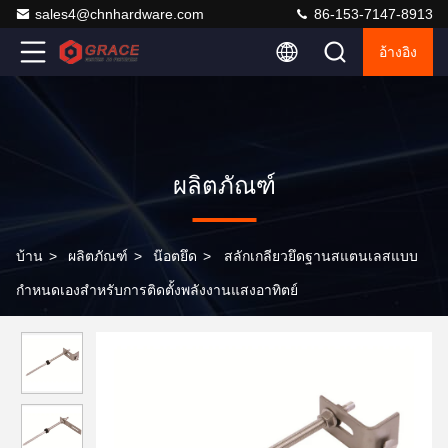
sales4@chnhardware.com
86-153-7147-8913
อ้างอิง
ผลิตภัณฑ์
บ้าน
>
ผลิตภัณฑ์
>
น๊อตยึด
>
สลักเกลียวยึดฐานสแตนเลสแบบ
กำหนดเองสำหรับการติดตั้งพลังงานแสงอาทิตย์