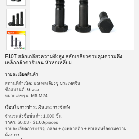
F10T สลักเกลียวความตึงสูง สลักเกลียวควบคุมความตึง
เหล็กกล้าคาร์บอน หัวหกเหลี่ยม
รายละเอียดสินค้า
สถานที่กำเนิด: มณฑลเจียงซู ประเทศจีน
ชื่อแบรนด์: Grace
หมายเลขรุ่น: M6-M24
เงื่อนไขการชำระเงินและการจัดส่ง
จำนวนสั่งซื้อขั้นต่ำ: 1,000 ชิ้น
ราคา: $0.03 - $1.00/pieces
รายละเอียดการบรรจุ: กล่อง + ถุงพลาสติก + พาเลทหรือตามความ
ต้องการ