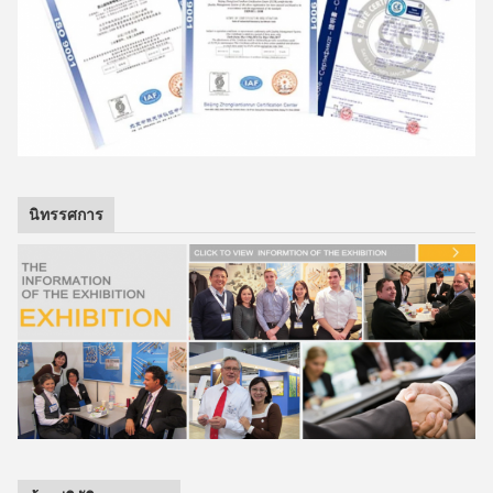
นิทรรศการ