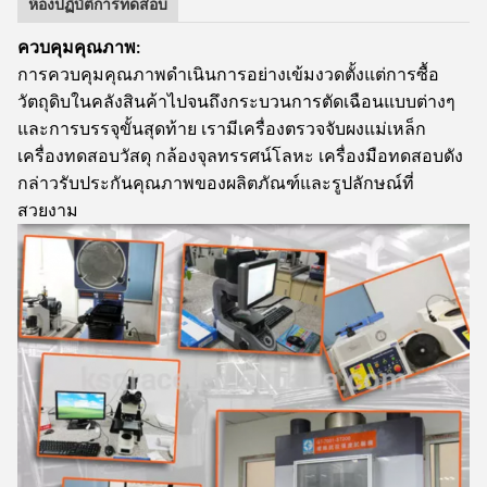
ห้องปฏิบัติการทดสอบ
ควบคุมคุณภาพ:
การควบคุมคุณภาพดำเนินการอย่างเข้มงวดตั้งแต่การซื้อ
วัตถุดิบในคลังสินค้าไปจนถึงกระบวนการตัดเฉือนแบบต่างๆ
และการบรรจุขั้นสุดท้าย เรามีเครื่องตรวจจับผงแม่เหล็ก
เครื่องทดสอบวัสดุ กล้องจุลทรรศน์โลหะ เครื่องมือทดสอบดัง
กล่าวรับประกันคุณภาพของผลิตภัณฑ์และรูปลักษณ์ที่
สวยงาม