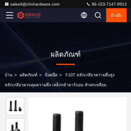
sales4@chnhardware.com
86-153-7147-8913
อ้างอิง
ผลิตภัณฑ์
บ้าน
>
ผลิตภัณฑ์
>
น๊อตยึด
>
F10T สลักเกลียวความตึงสูง
สลักเกลียวควบคุมความตึง เหล็กกล้าคาร์บอน หัวหกเหลี่ยม