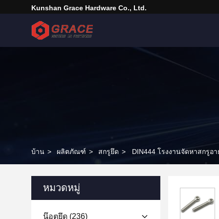
Kunshan Grace Hardware Co., Ltd.
บ้าน
>
ผลิตภัณฑ์
>
สกรูยึด
>
DIN444 โรงงานจัดหาสกรูอาย
หมวดหมู่
น๊อตยึด
(236)