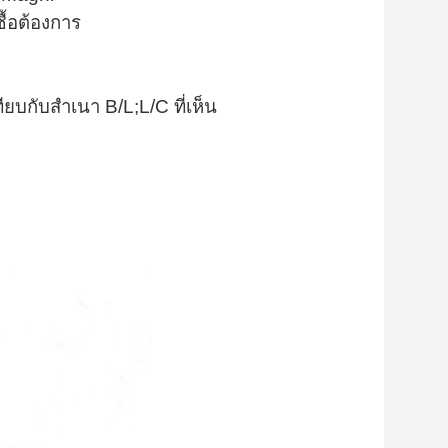
ซื้อต้องการ
ทียบกับ
สำเนา B/L;L/C ที่เห็น