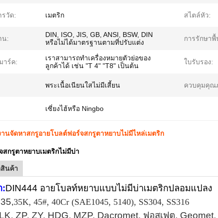
รวัด:
เมตริก
สไตล์หัว:
DIN, ISO, JIS, GB, ANSI, BSW, DIN
าน:
การรักษาพื้
หรือไม่ได้มาตรฐานตามที่ปรับแต่ง
เราสามารถทำเครื่องหมายตัวย่อของ
มาร์ค:
ใบรับรอง:
ลูกค้าได้ เช่น "T 4" "T8" เป็นต้น
พระเนื้อเนียนใสไม่มีเสี้ยน
ควบคุมคุณ
เซี่ยงไฮ้หรือ Ningbo
านจัดหาสกรูอายโบลต์ฟอร์จสกรูตาหยาบไม่มีไหล่เมตริก
จสกรูตาหยาบเมตริกไม่มีบ่า
สินค้า
า:
DIN444 อายโบลท์หยาบแบบไม่มีบ่าเมตริกปลอมแปลง
35,
35K, 45#, 40Cr (SAE1045, 5140), SS304, SS316
LK, ZP, ZY, HDG, MZP, Dacromet, ฟอสเฟต, Geomet,