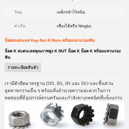
วัสดุ:
เหล็กกล้าไร้สนิม
ท่าเรือ:
เซี่ยงไฮ้หรือ Ningbo
น็อตสแตนเลส Kep Nut K Nuts พร้อมแหวนรองฟัน
น็อต K สแตนเลสคุณภาพสูง K NUT น็อต K น็อต K พร้อมแหวนรอง
ฟัน
รายละเอียดสินค้า
เรามี
ตัวยึดมาตรฐาน DIN, BS, JIS และ ISO และชิ้นส่วน
อุตสาหกรรมอื่น ๆ พร้อมสิ่งอำนวยความสะดวกในการ
ทดสอบที่มีอุปกรณ์ครบครันและกำลังทางเทคนิคที่แข็งแกร่ง