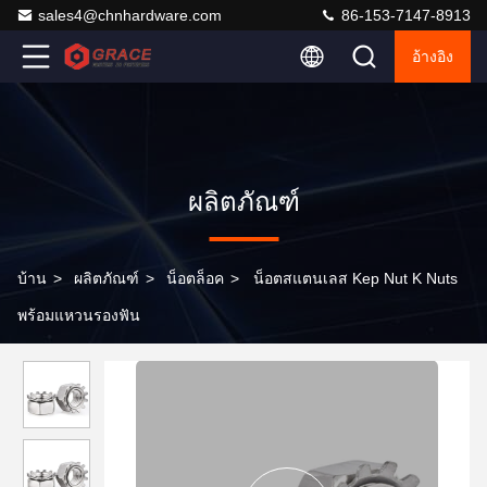
sales4@chnhardware.com
86-153-7147-8913
อ้างอิง
ผลิตภัณฑ์
บ้าน
>
ผลิตภัณฑ์
>
น็อตล็อค
>
น็อตสแตนเลส Kep Nut K Nuts
พร้อมแหวนรองฟัน